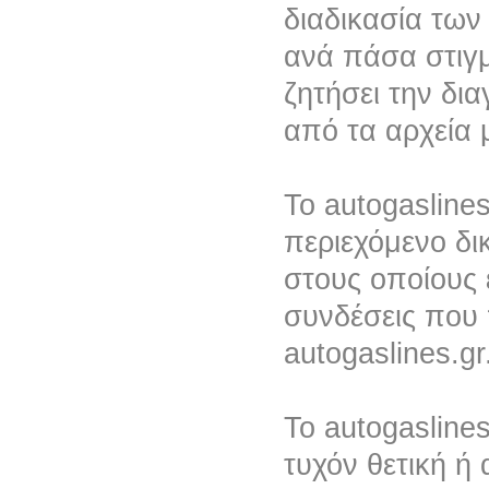
διαδικασία των
ανά πάσα στιγμ
ζητήσει την δι
από τα αρχεία 
Το autogaslines
περιεχόμενο δ
στους οποίους 
συνδέσεις που 
autogaslines.gr
Το autogaslines
τυχόν θετική ή 