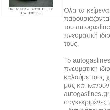
Όλα τα κείμενα
FIAT 500 2008 ΜΕΤΑΤΡΟΠΗ ΣΕ LPG
ΥΓΡΑΕΡΙΟΚΙΝΗΣΗ
παρουσιάζοντα
του autogaslin
πνευματική ιδι
τους.
Το autogaslines
πνευματική ιδι
καλούμε τους χ
μας και κάνουν 
autogaslines.gr
συγκεκριμένες 