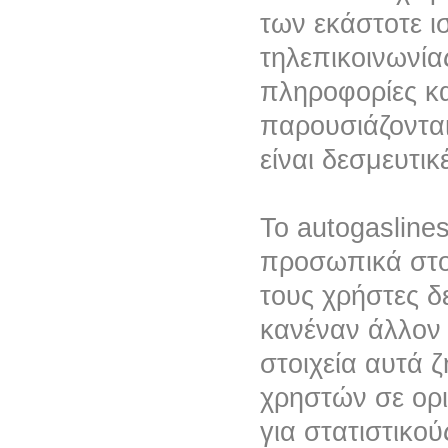
των εκάστοτε 
τηλεπικοινωνία
πληροφορίες κα
παρουσιάζονται
είναι δεσμευτικέ
Το autogaslines
προσωπικά στο
τους χρήστες 
κανέναν άλλον 
στοιχεία αυτά 
χρηστών σε ορι
για στατιστικού