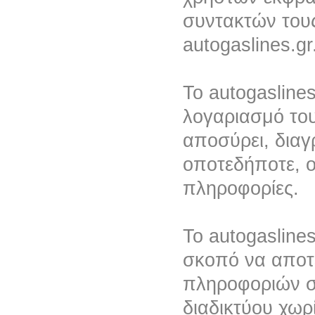
συντακτών τους
autogaslines.gr
Το autogaslines
λογαριασμό του
αποσύρει, διαγ
οποτεδήποτε, 
πληροφορίες.
Το autogaslines
σκοπό να αποτ
πληροφοριών σ
διαδικτύου χωρ