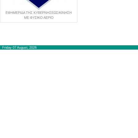
ΕΦΗΜΕΡΙΔΑ ΤΗΣ ΚΥΒΕΡΝΗΣΕΩΣ/ΚΙΝΗΣΗ
ΜΕ ΦΥΣΙΚΟ ΑΕΡΙΟ
Copyright © 2012-2015
autogaslines.gr
Αρχική
Friday 07 August, 2026