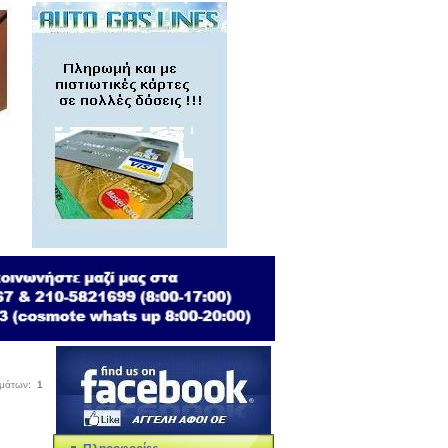
σμάτων:
1