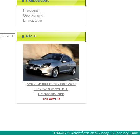
Πληροφορίες
Ν
Η εταιρεία
Όροι Χρήσης
Επικοινωνία
Νέο
σμάτων:
1
SERVICE ford PUMA 1997-2002
ΠΡΟΣΦΟΡΑ! ΔΕΙΤΕ ΤΙ
ΠΕΡΙΛΑΜΒΑΝΕΙ!
155.00EUR
|
Επικοινωνία
176631776 αναζητήσεις από Sunday 15 February, 2009