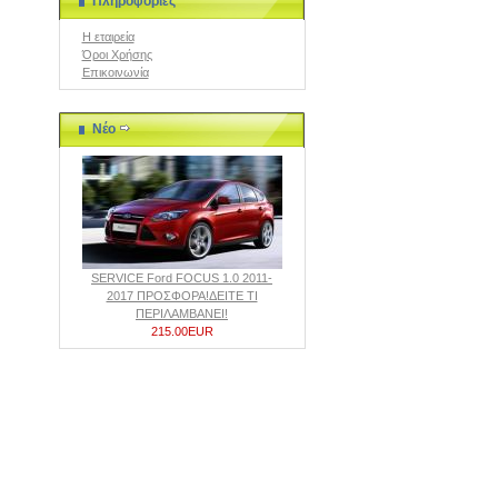
Πληροφορίες
Η εταιρεία
Όροι Χρήσης
Επικοινωνία
Νέο
SERVICE Ford FOCUS 1.0 2011-
2017 ΠΡΟΣΦΟΡΑ!ΔΕΙΤΕ ΤΙ
ΠΕΡIΛΑΜΒΑΝΕΙ!
215.00EUR