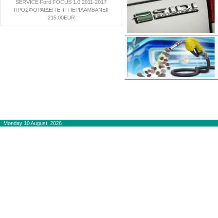
SERVICE Ford FOCUS 1.0 2011-2017
ΠΡΟΣΦΟΡΑ!ΔΕΙΤΕ ΤΙ ΠΕΡIΛΑΜΒΑΝΕΙ!
215.00EUR
Copyright © 2012-2015
autogaslines.gr
Αρχική
Monday 10 August, 2026