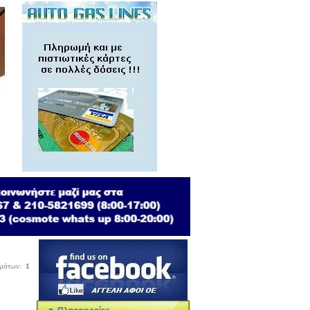
σμάτων:
1