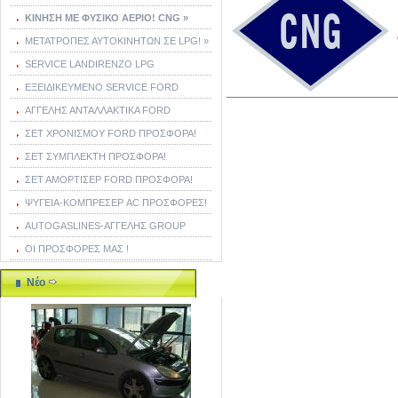
ΚΙΝΗΣΗ ΜΕ ΦΥΣΙΚΟ ΑΕΡΙΟ! CNG »
ΜΕΤΑΤΡΟΠΕΣ ΑΥΤΟΚΙΝΗΤΩΝ ΣΕ LPG! »
SERVICE LANDIRENZO LPG
ΕΞΕΙΔΙΚΕΥΜΕΝΟ SERVICE FORD
ΑΓΓΕΛΗΣ ΑΝΤΑΛΛΑΚΤΙΚΑ FORD
ΣΕΤ ΧΡΟΝΙΣΜΟΥ FORD ΠΡΟΣΦΟΡΑ!
ΣΕΤ ΣΥΜΠΛΕΚΤΗ ΠΡΟΣΦΟΡΑ!
ΣΕΤ ΑΜΟΡΤΙΣΕΡ FORD ΠΡΟΣΦΟΡΑ!
ΨΥΓΕΙΑ-ΚΟΜΠΡΕΣΕΡ AC ΠΡΟΣΦΟΡΕΣ!
AUTOGASLINES-ΑΓΓΕΛΗΣ GROUP
ΟΙ ΠΡΟΣΦΟΡΕΣ ΜΑΣ !
Νέο