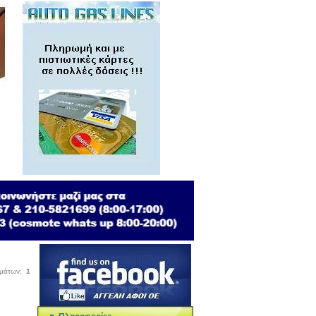
σμάτων:
1