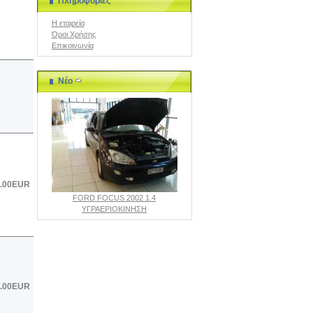
Πληροφορίες
Η εταιρεία
Όροι Χρήσης
Επικοινωνία
Νέο
.00EUR
FORD FOCUS 2002 1.4
ΥΓΡΑΕΡΙΟΚΙΝΗΣΗ
.00EUR