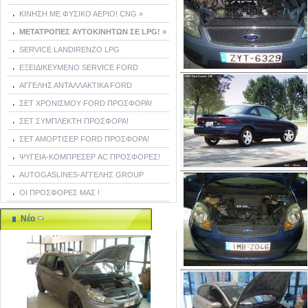
ΚΙΝΗΣΗ ΜΕ ΦΥΣΙΚΟ ΑΕΡΙΟ! CNG »
ΜΕΤΑΤΡΟΠΕΣ ΑΥΤΟΚΙΝΗΤΩΝ ΣΕ LPG! »
SERVICE LANDIRENZO LPG
ΕΞΕΙΔΙΚΕΥΜΕΝΟ SERVICE FORD
ΑΓΓΕΛΗΣ ΑΝΤΑΛΛΑΚΤΙΚΑ FORD
ΣΕΤ ΧΡΟΝΙΣΜΟΥ FORD ΠΡΟΣΦΟΡΑ!
ΣΕΤ ΣΥΜΠΛΕΚΤΗ ΠΡΟΣΦΟΡΑ!
ΣΕΤ ΑΜΟΡΤΙΣΕΡ FORD ΠΡΟΣΦΟΡΑ!
ΨΥΓΕΙΑ-ΚΟΜΠΡΕΣΕΡ AC ΠΡΟΣΦΟΡΕΣ!
AUTOGASLINES-ΑΓΓΕΛΗΣ GROUP
ΟΙ ΠΡΟΣΦΟΡΕΣ ΜΑΣ !
Νέο