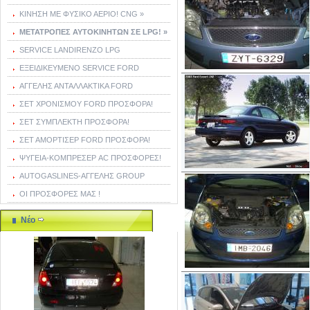
ΚΙΝΗΣΗ ΜΕ ΦΥΣΙΚΟ ΑΕΡΙΟ! CNG »
ΜΕΤΑΤΡΟΠΕΣ ΑΥΤΟΚΙΝΗΤΩΝ ΣΕ LPG! »
SERVICE LANDIRENZO LPG
ΕΞΕΙΔΙΚΕΥΜΕΝΟ SERVICE FORD
ΑΓΓΕΛΗΣ ΑΝΤΑΛΛΑΚΤΙΚΑ FORD
ΣΕΤ ΧΡΟΝΙΣΜΟΥ FORD ΠΡΟΣΦΟΡΑ!
ΣΕΤ ΣΥΜΠΛΕΚΤΗ ΠΡΟΣΦΟΡΑ!
ΣΕΤ ΑΜΟΡΤΙΣΕΡ FORD ΠΡΟΣΦΟΡΑ!
ΨΥΓΕΙΑ-ΚΟΜΠΡΕΣΕΡ AC ΠΡΟΣΦΟΡΕΣ!
AUTOGASLINES-ΑΓΓΕΛΗΣ GROUP
ΟΙ ΠΡΟΣΦΟΡΕΣ ΜΑΣ !
Νέο