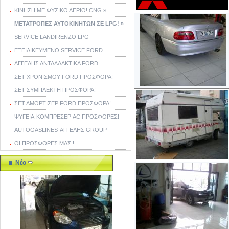
ΚΙΝΗΣΗ ΜΕ ΦΥΣΙΚΟ ΑΕΡΙΟ! CNG »
ΜΕΤΑΤΡΟΠΕΣ ΑΥΤΟΚΙΝΗΤΩΝ ΣΕ LPG! »
SERVICE LANDIRENZO LPG
ΕΞΕΙΔΙΚΕΥΜΕΝΟ SERVICE FORD
ΑΓΓΕΛΗΣ ΑΝΤΑΛΛΑΚΤΙΚΑ FORD
ΣΕΤ ΧΡΟΝΙΣΜΟΥ FORD ΠΡΟΣΦΟΡΑ!
ΣΕΤ ΣΥΜΠΛΕΚΤΗ ΠΡΟΣΦΟΡΑ!
ΣΕΤ ΑΜΟΡΤΙΣΕΡ FORD ΠΡΟΣΦΟΡΑ!
ΨΥΓΕΙΑ-ΚΟΜΠΡΕΣΕΡ AC ΠΡΟΣΦΟΡΕΣ!
AUTOGASLINES-ΑΓΓΕΛΗΣ GROUP
ΟΙ ΠΡΟΣΦΟΡΕΣ ΜΑΣ !
Νέο