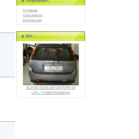
Πληροφορίες
Η εταιρεία
Όροι Χρήσης
Επικοινωνία
Νέο
SUZUKI IGNIS ΜΕΤΑΤΡΟΠΗ ΣΕ
LPG / ΥΓΡΑΕΡΙΟΚΙΝΗΣΗ