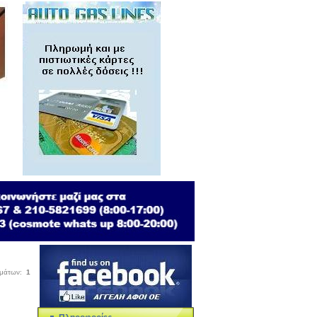
σμάτων:
1