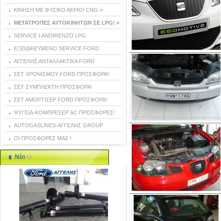
ΚΙΝΗΣΗ ΜΕ ΦΥΣΙΚΟ ΑΕΡΙΟ! CNG »
ΜΕΤΑΤΡΟΠΕΣ ΑΥΤΟΚΙΝΗΤΩΝ ΣΕ LPG! »
SERVICE LANDIRENZO LPG
ΕΞΕΙΔΙΚΕΥΜΕΝΟ SERVICE FORD
ΑΓΓΕΛΗΣ ΑΝΤΑΛΛΑΚΤΙΚΑ FORD
ΣΕΤ ΧΡΟΝΙΣΜΟΥ FORD ΠΡΟΣΦΟΡΑ!
ΣΕΤ ΣΥΜΠΛΕΚΤΗ ΠΡΟΣΦΟΡΑ!
ΣΕΤ ΑΜΟΡΤΙΣΕΡ FORD ΠΡΟΣΦΟΡΑ!
ΨΥΓΕΙΑ-ΚΟΜΠΡΕΣΕΡ AC ΠΡΟΣΦΟΡΕΣ!
AUTOGASLINES-ΑΓΓΕΛΗΣ GROUP
ΟΙ ΠΡΟΣΦΟΡΕΣ ΜΑΣ !
Νέο