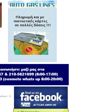
σμάτων:
1