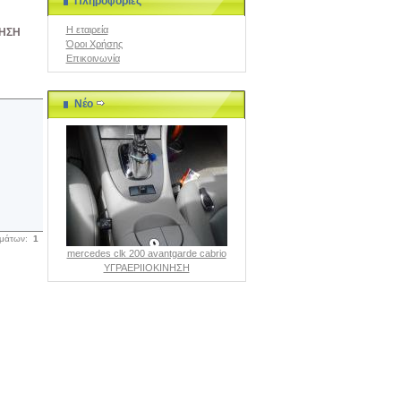
Πληροφορίες
Η εταιρεία
ΝΗΣΗ
Όροι Χρήσης
Επικοινωνία
Νέο
σμάτων:
1
mercedes clk 200 avantgarde cabrio
ΥΓΡΑΕΡΙΙΟΚΙΝΗΣΗ