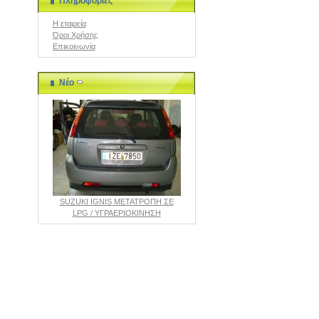
Πληροφορίες
Η εταιρεία
Όροι Χρήσης
Επικοινωνία
Νέο
SUZUKI IGNIS ΜΕΤΑΤΡΟΠΗ ΣΕ
LPG / ΥΓΡΑΕΡΙΟΚΙΝΗΣΗ