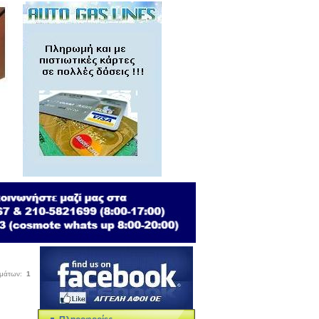
σμάτων:
1