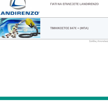
ΓΙΑΤΙ ΝΑ ΕΠΙΛΕΞΕΤΕ LANDIRENZO
TIMH/ΚΟΣΤΟΣ 847€ + (ΦΠΑ)
Σελίδες Αποτελε
Αρχική
|
Το καλάθι σας
|
Ο λογαριασμός σας
|
Ταμείο