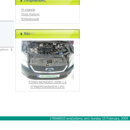
Πληροφορίες
Η εταιρεία
Όροι Χρήσης
Επικοινωνία
Νέο
σμάτων:
1
FORD MONDEO 2009 1.6
ΥΓΡΑΕΡΙΟΚΙΝΗΣΗ-LPG
|
Επικοινωνία
176566010 αναζητήσεις από Sunday 15 February, 2009