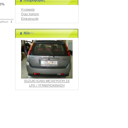
Πληροφορίες
40%
Η εταιρεία
Όροι Χρήσης
Επικοινωνία
σμάτων:
1
Νέο
SUZUKI IGNIS ΜΕΤΑΤΡΟΠΗ ΣΕ
LPG / ΥΓΡΑΕΡΙΟΚΙΝΗΣΗ