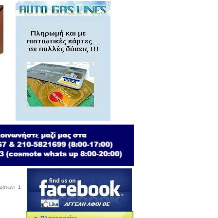
σμάτων:
1