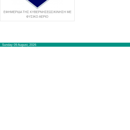
ΕΦΗΜΕΡΙΔΑ ΤΗΣ ΚΥΒΕΡΝΗΣΕΩΣ/ΚΙΝΗΣΗ ΜΕ
ΦΥΣΙΚΟ ΑΕΡΙΟ
Copyright © 2012-2015
autogaslines.gr
Αρχική
Sunday 09 August, 2026