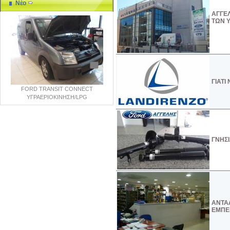
Νέο
ΑΓΓΕ
ΤΩΝ 
ΓΙΑΤΙ
FORD TRANSIT CONNECT
ΥΓΡΑΕΡΙΟΚΙΝΗΣΗ/LPG
ΓΝΗΣΙ
ΑΝΤΑΛ
ΕΜΠΕΙ