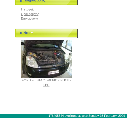
Πληροφορίες
Η εταιρεία
Όροι Χρήσης
Επικοινωνία
Νέο
FORD FIESTA ΥΓΡΑΕΡΙΟΚΙΝΗΣΗ -
LPG
|
Επικοινωνία
176405644 αναζητήσεις από Sunday 15 February, 2009