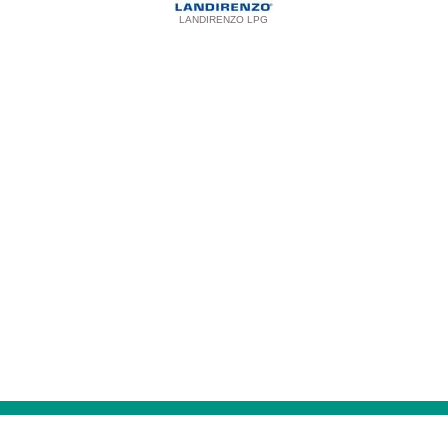
LANDIRENZO LPG
Αρχική
|
Το καλάθι σας
|
Ο λογαριασμός σας
|
Ταμείο