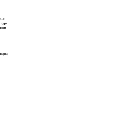
ICE
 την
τικά
τερες