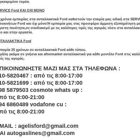
γκεκριμένο τομέα.
RVICE Ford ΚΑΙ ΟΧΙ ΜΟΝΟ
 χρόνια εμπειρίας στα ανταλλακτικά Ford καθιστούν την εταιρία μας ειδική στα SERV
τοκινήτων Ford και όχι μόνο!Η εμπειρία μας σας προσφέρει άμμεση εξυπηρέτηση με
γιστη ποιότητα,σε συνδυασμό με τις καλύτερες τιμές της αγοράς τόσο στα ανταλλακ
ο και στην εργασία.
ΤΑΛΛΑΚΤΙΚΑ Ford
πειρία 25 χρόνων σε ανταλλακτικά Ford κάθε τύπου.
γάλη γκάμα σε γνήσια και aftermarket ανταλλακτικά για κάθε μοντέλο Ford στις καλύ
μές της αγοράς.
ΠΙΚΟΙΝΩΝΗΣΤΕ ΜΑΖΙ ΜΑΣ ΣΤΑ ΤΗΛΕΦΩΝΑ :
10-5820467 : από τις 8:00-17:00
10-5821699 : από τις 8:00-17:00
98 5879503 cosmote whats up :
πό τις 8:00-21:00
94 6860489 vodafone cu :
πό τις 8:00-21:00
MAIL : agelisford@gmail.com
ΑΙ autogaslines@gmail.com