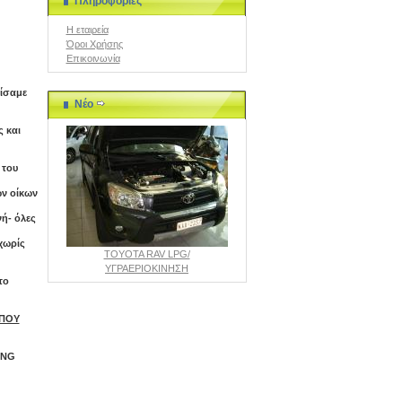
Πληροφορίες
Η εταιρεία
Όροι Χρήσης
Επικοινωνία
σίσαμε
Νέο
 και
 του
ων οίκων
νή- όλες
χωρίς
TOYOTA RAV LPG/
ΥΓΡΑΕΡΙΟΚΙΝΗΣΗ
το
 ΠΟΥ
CNG