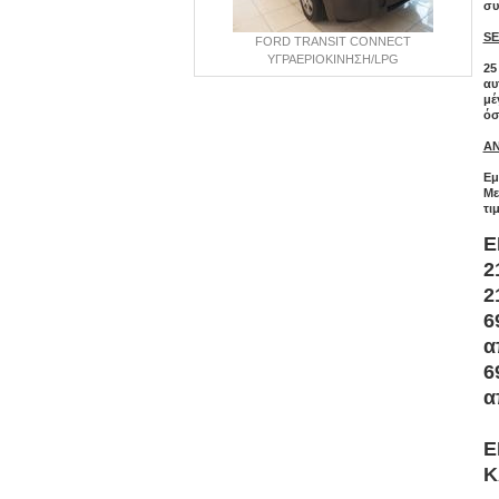
συ
SE
FORD TRANSIT CONNECT
ΥΓΡΑΕΡΙΟΚΙΝΗΣΗ/LPG
25
αυ
μέ
όσ
ΑΝ
Εμ
Με
τι
Ε
2
2
6
α
6
α
E
Κ