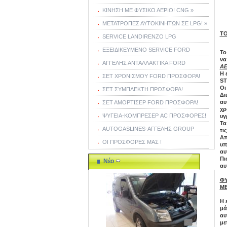
ΚΙΝΗΣΗ ΜΕ ΦΥΣΙΚΟ ΑΕΡΙΟ! CNG »
ΜΕΤΑΤΡΟΠΕΣ ΑΥΤΟΚΙΝΗΤΩΝ ΣΕ LPG! »
ΤΟ
SERVICE LANDIRENZO LPG
ΕΞΕΙΔΙΚΕΥΜΕΝΟ SERVICE FORD
To
να
ΑΓΓΕΛΗΣ ΑΝΤΑΛΛΑΚΤΙΚΑ FORD
ΑΕ
Η 
ΣΕΤ ΧΡΟΝΙΣΜΟΥ FORD ΠΡΟΣΦΟΡΑ!
ST
Oι
ΣΕΤ ΣΥΜΠΛΕΚΤΗ ΠΡΟΣΦΟΡΑ!
Δι
αυ
ΣΕΤ ΑΜΟΡΤΙΣΕΡ FORD ΠΡΟΣΦΟΡΑ!
χρ
ΨΥΓΕΙΑ-ΚΟΜΠΡΕΣΕΡ AC ΠΡΟΣΦΟΡΕΣ!
υγ
Τα
AUTOGASLINES-ΑΓΓΕΛΗΣ GROUP
τι
Απ
ΟΙ ΠΡΟΣΦΟΡΕΣ ΜΑΣ !
υπ
αυ
Πι
Νέο
αυ
ΦΥ
ΜΕ
H 
μά
αυ
με