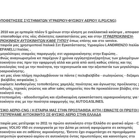
ΠΟΘΕΤΗΣΕΙΣ ΣΥΣΤΗΜΑΤΩΝ ΥΓΡΑΕΡΙΟΥ-ΦΥΣΙΚΟΥ ΑΕΡΙΟΥ (LPG/CNG)
 2010 και με εμπειρία πλέον 5 χρόνων στην κίνηση με εναλλακτικά καύσιμα , αποφα
 επεκταθούμε στις νέες ιδιόκτητες εγκαταστάσεις μας και στην
ΥΓΡΑΕΡΙΟΚΙΝΗΣΗ-
ΡΙΟΚΙΝΗΣΗ ΑΥΤΟΚΙΝΗΤΩΝ ΚΑΘΕ ΤΥΠΟΥ
όπως επίσης και στο service.
εταιρεία μας χρησιμοποιεί Ιταλικά Σετ Εγκατάστασης Υγραερίου LANDIRENZO Ιταλίας
EFANELLI Ιταλίας .
 μεγαλύτερες εταιρείες παραγωγής σετ υγραεριοκίνησης στην Ευρώπη .
εθνώς αναγνωρισμένα κιτ παρέχουν 2 χρόνια εγγύηση(ανεξαρτήτως των χιλιομέτρων
τοκινήτου σας πριν την εφαρμογή αλλά και μετά από αυτή καθώς επίσης και της
ονολογίας του) με την ποιότητα, την τεχνογνωσία και την αξιοπιστία των μεγαλύτερ
ραεριοκίνησης.
 κιτ μας είναι πλήρη περιλαμβάνουν τα πάντα ( πολυβαλβίδα - σωληνώσεις - δεξαμε
ς βαλβίδες ασφαλείας ).
οφύγετε λανθασμένες τοποθετήσεις χαμηλής ποιότητας και άγνωστης προέλευσης 
οδομές, τεχνικές γνώσεις και after saleς υπηρεσίες που θα προκαλέσουν βλάβες στο
τοκίνητό σας.
στοποιημένη - αδειοδοτημένη και εξειδικευμένη εγακατάσταση υγραεριοκίνησης για 
τοκίνητο σας με την ποιότητα εαφρμογής της AUTOGASLINES.
ΣΙΚΟ ΑΕΡΙΟ-CNG / Η ΕΤΑΙΡΙΑ ΜΑΣ ΣΤΗΝ ΠΡΟΣΠΑΘΕΙΑ ΑΥΤΗ / ΕΙΜΑΣΤΕ ΟΙ ΠΡΩΤΟΙ
ΤΕΤΡΕΨΑΜΕ ΑΥΤΟΚΙΝΗΤΟ ΣΕ ΦΥΣΙΚΟ ΑΕΡΙΟ ΣΤΗΝ ΕΛΛΑΔΑ
εταιρία μας μετέτρεψε το 2011 το πρώτο αυτοκίνητο στην Ελλάδα σε φυσικό αέριο - 
ρκας VOLVO V50 σε συνεργασία με την Δέπα με εκτενή αφιερώματα σε εκπομπές
τοκινήτου και σε εκθέσεις αεριοκίνησης. Έκτοτε έχει συμμετάσχει σε προγράμματα
τατροπών φυσκικού αερίου σε αυτοκίνητα όντας πρωτοπόρος και καινοτόμος στο