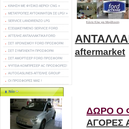
ΚΙΝΗΣΗ ΜΕ ΦΥΣΙΚΟ ΑΕΡΙΟ! CNG »
ΜΕΤΑΤΡΟΠΕΣ ΑΥΤΟΚΙΝΗΤΩΝ ΣΕ LPG! »
SERVICE LANDIRENZO LPG
Κάντε Κλικ για Μεγέθυνση
ΕΞΕΙΔΙΚΕΥΜΕΝΟ SERVICE FORD
ΑΝΤΑΛΛΑ
ΑΓΓΕΛΗΣ ΑΝΤΑΛΛΑΚΤΙΚΑ FORD
ΣΕΤ ΧΡΟΝΙΣΜΟΥ FORD ΠΡΟΣΦΟΡΑ!
aftermarket
ΣΕΤ ΣΥΜΠΛΕΚΤΗ ΠΡΟΣΦΟΡΑ!
ΣΕΤ ΑΜΟΡΤΙΣΕΡ FORD ΠΡΟΣΦΟΡΑ!
ΨΥΓΕΙΑ-ΚΟΜΠΡΕΣΕΡ AC ΠΡΟΣΦΟΡΕΣ!
AUTOGASLINES-ΑΓΓΕΛΗΣ GROUP
ΟΙ ΠΡΟΣΦΟΡΕΣ ΜΑΣ !
Νέο
ΔΩΡΟ Ο 
ΑΓΟΡΕΣ 