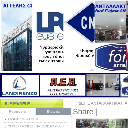
ΔΕΙΤΕ ΑΝΤΑΛΛΑΚΤΙΚΑ ΓΙΑ
Περιήγηση με
Share
|
Κατηγορίες
Εταιρεία
LANDIRENZO LPG »
ΥΓΡΑΕΡΙΟΚΙΝΗΣΗ ΓΙΑ ΚΑΘΕ ΜΑΡΚΑ! »