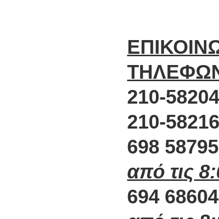
ΕΠΙΚΟΙΝ
ΤΗΛΕΦΩ
210-58204
210-58216
698 5879
από τις 8
694 6860