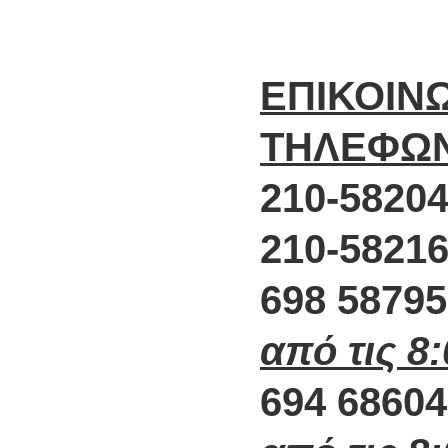
ΕΠΙΚΟΙΝ
ΤΗΛΕΦΩ
210-58204
210-58216
698 5879
από τις 8
694 6860