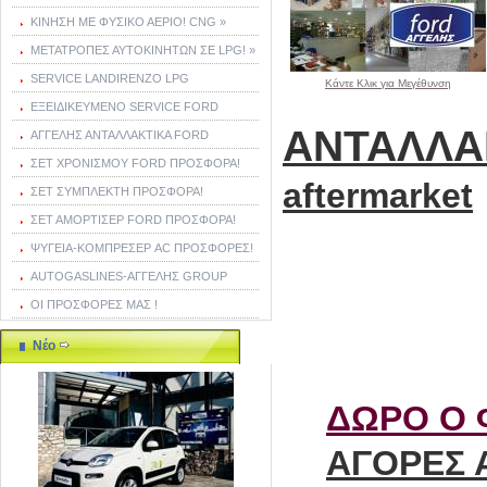
ΚΙΝΗΣΗ ΜΕ ΦΥΣΙΚΟ ΑΕΡΙΟ! CNG »
ΜΕΤΑΤΡΟΠΕΣ ΑΥΤΟΚΙΝΗΤΩΝ ΣΕ LPG! »
SERVICE LANDIRENZO LPG
Κάντε Κλικ για Μεγέθυνση
ΕΞΕΙΔΙΚΕΥΜΕΝΟ SERVICE FORD
ΑΝΤΑΛΛΑ
ΑΓΓΕΛΗΣ ΑΝΤΑΛΛΑΚΤΙΚΑ FORD
ΣΕΤ ΧΡΟΝΙΣΜΟΥ FORD ΠΡΟΣΦΟΡΑ!
aftermarket
ΣΕΤ ΣΥΜΠΛΕΚΤΗ ΠΡΟΣΦΟΡΑ!
ΣΕΤ ΑΜΟΡΤΙΣΕΡ FORD ΠΡΟΣΦΟΡΑ!
ΨΥΓΕΙΑ-ΚΟΜΠΡΕΣΕΡ AC ΠΡΟΣΦΟΡΕΣ!
AUTOGASLINES-ΑΓΓΕΛΗΣ GROUP
ΟΙ ΠΡΟΣΦΟΡΕΣ ΜΑΣ !
Νέο
ΔΩΡΟ Ο 
ΑΓΟΡΕΣ 