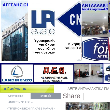
ΔΕΙΤΕ ΑΝΤΑΛΛΑΚΤΙΚΑ ΓΙΑ
Περιήγηση με
Share
|
Κατηγορίες
Εταιρεία
LANDIRENZO LPG »
ΥΓΡΑΕΡΙΟΚΙΝΗΣΗ ΓΙΑ ΚΑΘΕ ΜΑΡΚΑ! »