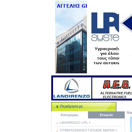
Περιήγηση με
Sha
Κατηγορίες
Εταιρεία
LANDIRENZO LPG »
ΥΓΡΑΕΡΙΟΚΙΝΗΣΗ ΓΙΑ ΚΑΘΕ ΜΑΡΚΑ! »