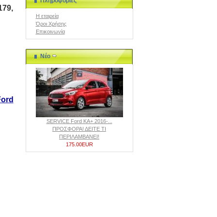
Πληροφορίες
79,
Η εταιρεία
Όροι Χρήσης
Επικοινωνία
Νέο
Ford
SERVICE Ford KA+ 2016-...
ΠΡΟΣΦΟΡΑ! ΔΕΙΤΕ ΤΙ
ΠΕΡΙΛΑΜΒΑΝΕΙ!
175.00EUR