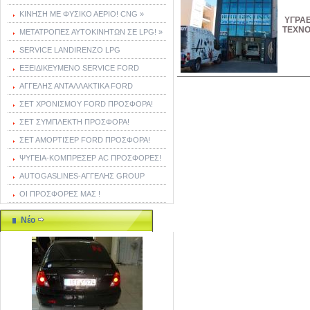
ΚΙΝΗΣΗ ΜΕ ΦΥΣΙΚΟ ΑΕΡΙΟ! CNG »
ΥΓΡΑΕ
ΤΕΧΝΟ
ΜΕΤΑΤΡΟΠΕΣ ΑΥΤΟΚΙΝΗΤΩΝ ΣΕ LPG! »
SERVICE LANDIRENZO LPG
ΕΞΕΙΔΙΚΕΥΜΕΝΟ SERVICE FORD
ΑΓΓΕΛΗΣ ΑΝΤΑΛΛΑΚΤΙΚΑ FORD
ΣΕΤ ΧΡΟΝΙΣΜΟΥ FORD ΠΡΟΣΦΟΡΑ!
ΣΕΤ ΣΥΜΠΛΕΚΤΗ ΠΡΟΣΦΟΡΑ!
ΣΕΤ ΑΜΟΡΤΙΣΕΡ FORD ΠΡΟΣΦΟΡΑ!
ΨΥΓΕΙΑ-ΚΟΜΠΡΕΣΕΡ AC ΠΡΟΣΦΟΡΕΣ!
AUTOGASLINES-ΑΓΓΕΛΗΣ GROUP
ΟΙ ΠΡΟΣΦΟΡΕΣ ΜΑΣ !
Νέο